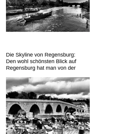
Die Skyline von Regensburg:
Den wohl schönsten Blick auf
Regensburg hat man von der
gegenüberliegenden Seite der
Eisernen Brücke. Auf der Donau
fährt gerade die "Siebnerin" der
Nachbau eines traditionellen
Holzschiffs, vorbei. Mit Dom,
Salzstadl, Steinerner Brücke, der
Altstadt etc. ist Regensburg wohl
einer der schönsten Orte, den ich
kenne. Ich bin immer wieder gerne
dort. Schwarzweiß ist für mich