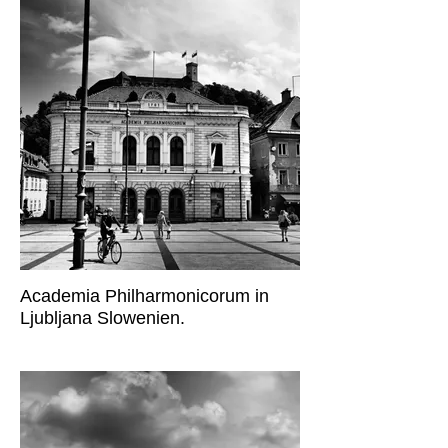
strahlt eine Atmosphäre einstiger
Größe aus. An diesem Brunnen
hat mich die Dynamik der
Darstellung und der
vorwärtsstrebenden Figur
fasziniert. In schwarzweiß entfaltet
es für mich seine ganze Wirkung.
Academia Philharmonicorum in
Ljubljana Slowenien.