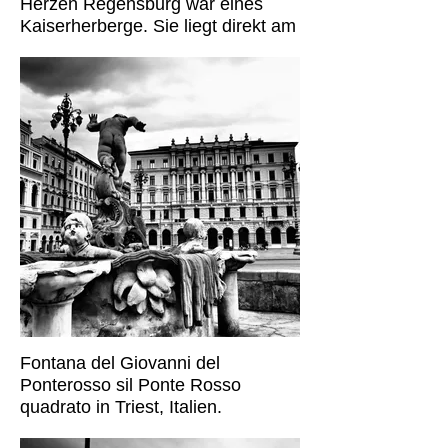
Herzen Regensburg war eines
Kaiserherberge. Sie liegt direkt am
Haidplatz, dem wohl schönsten
Platz der Stadt. In schwarzweiß
kommt dieses burgartige Gebäude
besonders gut zur Geltung.
Fontana del Giovanni del
Ponterosso sil Ponte Rosso
quadrato in Triest, Italien.
Triest hat mich überrascht. Es